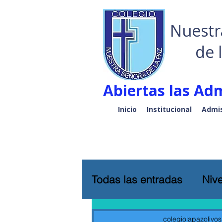
Nuestr
de 
Abiertas las Adm
Inicio
Institucional
Admis
Todas las entradas
Nive
colegiolapazolivos