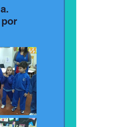
a.
 por