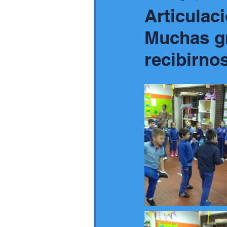
Articulac
Muchas gr
recibirno