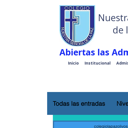
Nuestr
de 
Abiertas las Adm
Inicio
Institucional
Admis
Todas las entradas
Nive
colegiolapazolivos