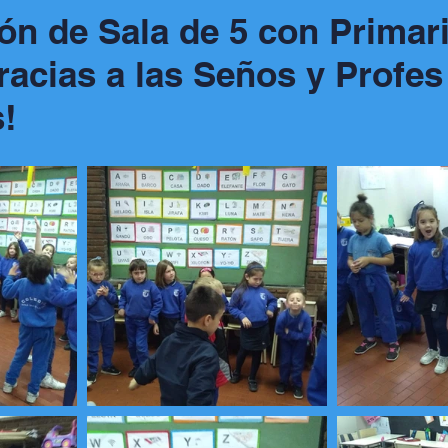
ión de Sala de 5 con Primari
acias a las Seños y Profes
s!