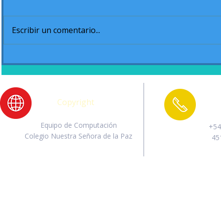
Escribir un comentario...
Acto de cierre de Jardín
El campam
Ciclo 2020
Grado
Copyright
Equipo de Computación
+54
Colegio Nuestra Señora de la Paz
45