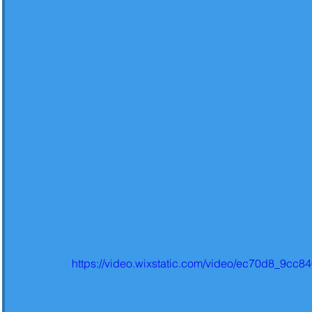
https://video.wixstatic.com/video/ec70d8_9c