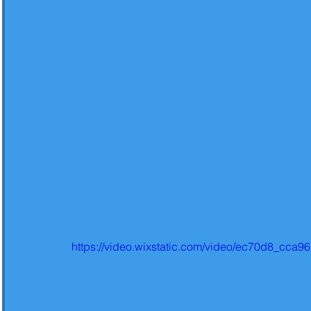
https://video.wixstatic.com/video/ec70d8_cc