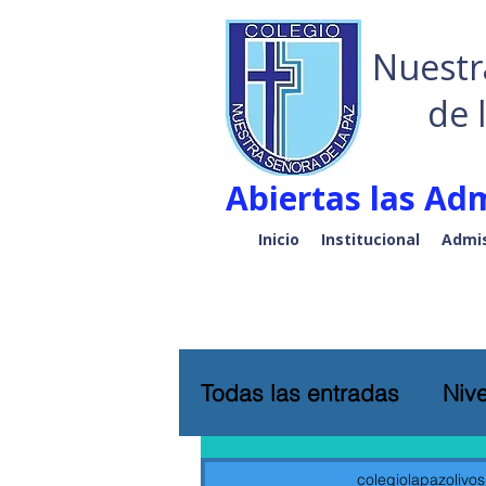
Nuestr
de 
Abiertas las Adm
Inicio
Institucional
Admis
Todas las entradas
Nive
colegiolapazolivos