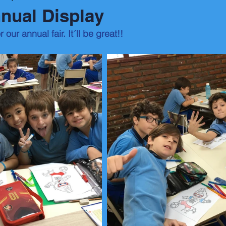
nnual Display
our annual fair. It´ll be great!!