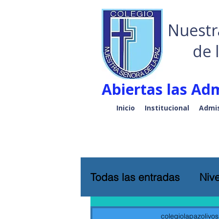
Nuestr
de 
Abiertas las Adm
Inicio
Institucional
Admis
Todas las entradas
Nive
colegiolapazolivos