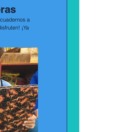
eras
 cuadernos a 
sfruten! ¡Ya 